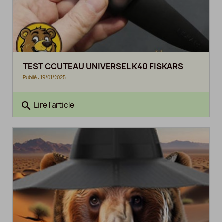
TEST COUTEAU UNIVERSEL K40 FISKARS
Publié : 19/01/2025
search
Lire l'article