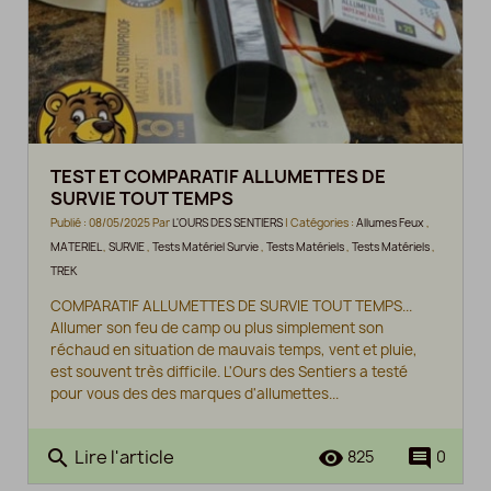
TEST ET COMPARATIF ALLUMETTES DE
SURVIE TOUT TEMPS
Publié : 08/05/2025 Par
L'OURS DES SENTIERS
| Catégories :
Allumes Feux
,
MATERIEL
,
SURVIE
,
Tests Matériel Survie
,
Tests Matériels
,
Tests Matériels
,
TREK
COMPARATIF ALLUMETTES DE SURVIE TOUT TEMPS...
Allumer son feu de camp ou plus simplement son
réchaud en situation de mauvais temps, vent et pluie,
est souvent très difficile. L'Ours des Sentiers a testé
pour vous des des marques d'allumettes...
Lire l'article
search
remove_red_eye
comment
825
0