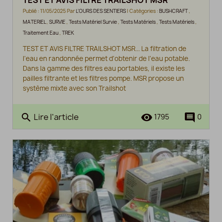
TEST ET AVIS FILTRE TRAILSHOT MSR
Publié : 11/05/2025 Par
L'OURS DES SENTIERS
| Catégories :
BUSHCRAFT
,
MATERIEL
,
SURVIE
,
Tests Matériel Survie
,
Tests Matériels
,
Tests Matériels
,
Traitement Eau
,
TREK
TEST ET AVIS FILTRE TRAILSHOT MSR... La filtration de
l'eau en randonnée permet d'obtenir de l'eau potable.
Dans la gamme des filtres eau portables, il existe les
pailles filtrante et les filtres pompe. MSR propose un
système mixte avec son Trailshot
Lire l'article
search
remove_red_eye
comment
1795
0