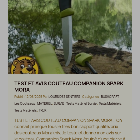
TEST ET AVIS COUTEAU COMPANION SPARK
MORA
Publié : 12/05/2025 Par
L'OURS DES SENTIERS
| Catégories :
BUSHCRAFT
,
Les Couteaux
,
MATERIEL
,
SURVIE
,
Tests Matériel Survie
,
Tests Matériels
,
Tests Matériels
,
TREK
TEST ET AVIS COUTEAU COMPANION SPARK MORA... On
connait presque tous le très bon rapport qualité/prix
des couteaux Morakniv. Je teste et donne mon avis sur
le couteau Companion Spark Mora équipé d'une pierre à