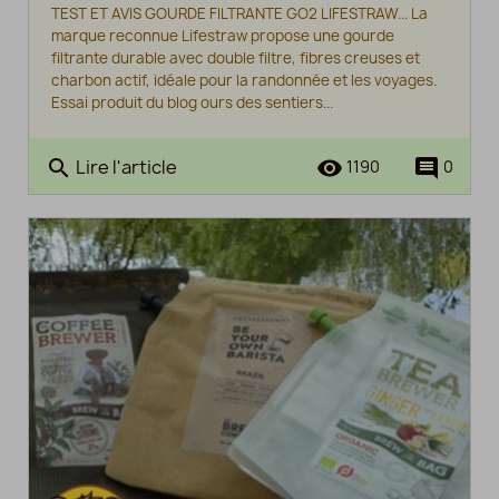
TEST ET AVIS GOURDE FILTRANTE GO2 LIFESTRAW... La
marque reconnue Lifestraw propose une gourde
filtrante durable avec double filtre, fibres creuses et
charbon actif, idéale pour la randonnée et les voyages.
Essai produit du blog ours des sentiers...
Lire l'article
search
remove_red_eye
comment
1190
0