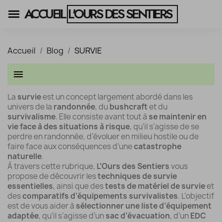
ACCUEIL
L'OURS DES SENTIERS
Accueil
Blog
SURVIE
menu
La
survie
est un concept largement abordé dans les
univers de la
randonnée
, du
bushcraft
et du
survivalisme
. Elle consiste avant tout à
se maintenir en
vie face à des situations à risque
, qu’il s’agisse de se
perdre en randonnée, d’évoluer en milieu hostile ou de
faire face aux conséquences d’une
catastrophe
naturelle
.
À travers cette rubrique,
L’Ours des Sentiers
vous
propose de découvrir les
techniques de survie
essentielles
, ainsi que des
tests de matériel de survie
et
des
comparatifs d’équipements survivalistes
. L’objectif
est de vous aider à
sélectionner une liste d’équipement
adaptée
, qu’il s’agisse d’un
sac d’évacuation
, d’un
EDC