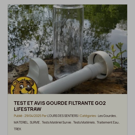
TEST ET AVIS GOURDE FILTRANTE GO2
LIFESTRAW
Publié : 29/04/2025 Par
L'OURS DES SENTIERS
| Catégories :
Les Gourdes
,
MATERIEL
,
SURVIE
,
Tests Matériel Survie
,
Tests Matériels
,
Traitement Eau
,
TREK