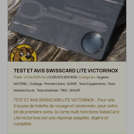
TEST ET AVIS SWISSCARD LITE VICTORINOX
Publié : 27/04/2025 Par
L'OURS DES SENTIERS
| Catégories :
Hygiene
,
MATERIEL
,
Outillage
,
Premiers Soins
,
SURVIE
,
Tests Equipements
,
Tests
Matériel Survie
,
Tests Matériels
,
TREK
,
VANLIFE
TEST ET AVIS SWISSCARD LITE VICTORINOX... Pour une
trousse de toilette de voyage et randonnée, pour votre
kit de premiers soins, la carte multi fonctions SwissCard
Lite Victorinox est une réponse adaptée, légère et
complète.