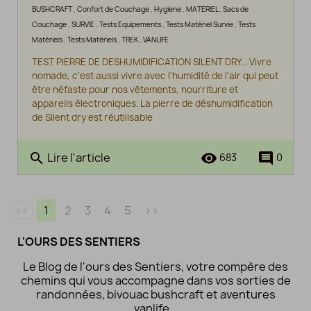
BUSHCRAFT
,
Confort de Couchage
,
Hygiene
,
MATERIEL
,
Sacs de
Couchage
,
SURVIE
,
Tests Equipements
,
Tests Matériel Survie
,
Tests
Matériels
,
Tests Matériels
,
TREK
,
VANLIFE
TEST PIERRE DE DESHUMIDIFICATION SILENT DRY... Vivre
nomade, c'est aussi vivre avec l'humidité de l'air qui peut
être néfaste pour nos vêtements, nourriture et
appareils électroniques. La pierre de déshumidification
de Silent dry est réutilisable
Lire l'article
search
remove_red_eye
comment
683
0
<<
1
2
3
4
5
>>
L'OURS DES SENTIERS
Le Blog de l'ours des Sentiers, votre compère des
chemins qui vous accompagne dans vos sorties de
randonnées, bivouac bushcraft et aventures
vanlife...