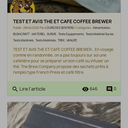
TEST ET AVIS THE ET CAFE COFFEE BREWER
Publié : 28/04/2025 Par
L'OURS DES SENTIERS
| Catégories :
Alimentation
,
BUSHCRAFT
,
MATERIEL
,
SURVIE
,
Tests Equipements
,
Tests Matériel Survie
,
Tests Matériels
,
Tests Matériels
,
TREK
,
VANLIFE
TEST ET AVIS THE ET CAFE COFFEE BREWER... En voyage
comme en randonnée, on a pas toujours sur soi une
cafetière pour se préparer un bon café ou infuser un
thé. The Brew Company propose des sachets prêts à
l'emploi type French Press et café filtre.
Lire l'article
search
remove_red_eye
comment
646
0