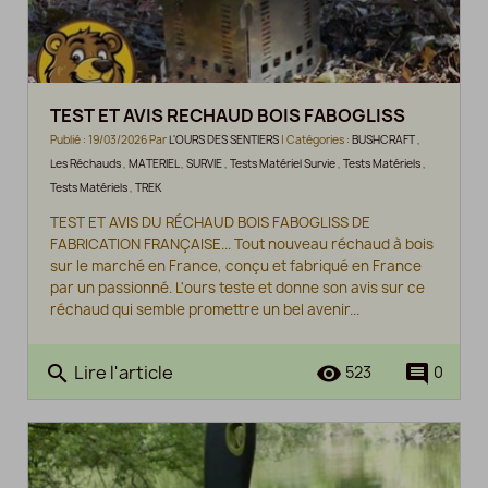
TEST ET AVIS RECHAUD BOIS FABOGLISS
Publié : 19/03/2026 Par
L'OURS DES SENTIERS
| Catégories :
BUSHCRAFT
,
Les Réchauds
,
MATERIEL
,
SURVIE
,
Tests Matériel Survie
,
Tests Matériels
,
Tests Matériels
,
TREK
TEST ET AVIS DU RÉCHAUD BOIS FABOGLISS DE
FABRICATION FRANÇAISE... Tout nouveau réchaud à bois
sur le marché en France, conçu et fabriqué en France
par un passionné. L'ours teste et donne son avis sur ce
réchaud qui semble promettre un bel avenir...
Lire l'article
search
remove_red_eye
comment
523
0