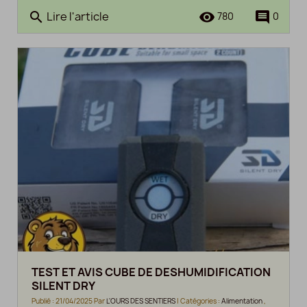
Lire l'article
search
remove_red_eye
comment
780
0
TEST ET AVIS CUBE DE DESHUMIDIFICATION
SILENT DRY
Publié : 21/04/2025 Par
L'OURS DES SENTIERS
| Catégories :
Alimentation
,