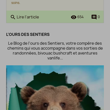
soins.
Lire l'article
search
remove_red_eye
comment
654
0
L'OURS DES SENTIERS
Le Blog de l'ours des Sentiers, votre compère des
chemins qui vous accompagne dans vos sorties de
randonnées, bivouac bushcraft et aventures
vanlife...