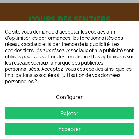
L'OURS DES SENTIERS
Ce site vous demande d'accepter les cookies afin
d'optimiser les performances, les fonctionnalités des
réseaux sociaux et la pertinence de la publicité. Les
cookies tiers liés aux réseaux sociaux et à la publicité sont
utilisés pour vous offrir des fonctionnalités optimisées sur
les réseaux sociaux, ainsi que des publicités
HOME
personnalisées. Acceptez-vous ces cookies ainsi que les
CONTACT
implications associées à l'utilisation de vos données
A PROPOS
personnelles ?
CONDITIONS D'UTILISATION
MENTIONS LEGALES
Configurer
Rejeter
Copyright © 2025 - Tous droits réservés
L'Ours des Sentiers
Création de Site Internet par La Rose des Vents
Accepter
Web