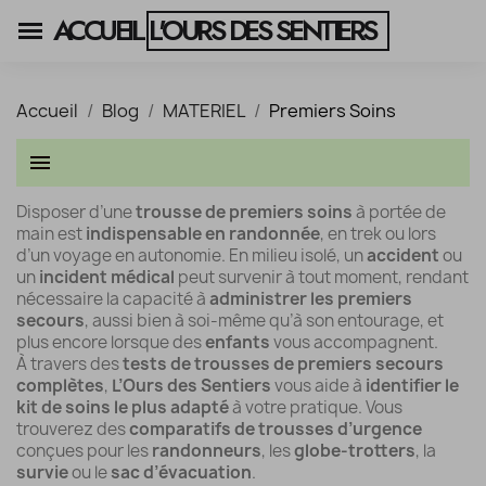
ACCUEIL
L'OURS DES SENTIERS
Accueil
Blog
MATERIEL
Premiers Soins
menu
Disposer d’une
trousse de premiers soins
à portée de
main est
indispensable en randonnée
, en trek ou lors
d’un voyage en autonomie. En milieu isolé, un
accident
ou
un
incident médical
peut survenir à tout moment, rendant
nécessaire la capacité à
administrer les premiers
secours
, aussi bien à soi-même qu’à son entourage, et
plus encore lorsque des
enfants
vous accompagnent.
À travers des
tests de trousses de premiers secours
complètes
,
L’Ours des Sentiers
vous aide à
identifier le
kit de soins le plus adapté
à votre pratique. Vous
trouverez des
comparatifs de trousses d’urgence
conçues pour les
randonneurs
, les
globe-trotters
, la
survie
ou le
sac d’évacuation
.