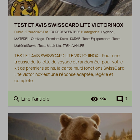
TEST ET AVIS SWISSCARD LITE VICTORINOX
Publié : 27/04/2025 Par
L'OURS DES SENTIERS
| Catégories :
Hygiene
,
MATERIEL
,
Outillage
,
Premiers Soins
,
SURVIE
,
Tests Equipements
,
Tests
Matériel Survie
,
Tests Matériels
,
TREK
,
VANLIFE
TEST ET AVIS SWISSCARD LITE VICTORINOX... Pour une
trousse de toilette de voyage et randonnée, pour votre
kit de premiers soins, la carte multi fonctions SwissCard
Lite Victorinox est une réponse adaptée, légère et
complète.
Lire l'article
search
remove_red_eye
comment
784
0