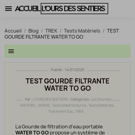
ACCUEIL
L'OURS DES SENTIERS
Accueil
Blog
TREK
Tests Matériels
TEST
GOURDE FILTRANTE WATER TO GO
menu
Publié : 14/01/2025
TEST GOURDE FILTRANTE
WATER TO GO
Par :
L'OURS DES SENTIERS
- Catégories :
Les Gourdes
,
MATERIEL
,
SURVIE
,
Tests Matériel Survie
,
Tests Matériels
,
Traitement Eau
,
TREK
La Gourde de filtration d'eau portable
WATER TO GO
propose un système de