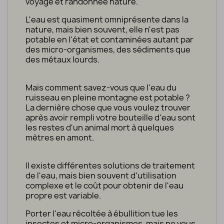
voyage
et randonnée nature.
L'eau est quasiment omniprésente dans la
nature, mais bien souvent, elle n'est pas
potable en l'état et contaminées autant par
des micro-organismes, des sédiments que
des métaux lourds.
Mais
comment savez-vous
que
l'eau du
ruisseau en pleine montagne
est
potable
?
La dernière
chose que vous voulez
trouver
après
avoir
rempli votre
bouteille d'eau sont
les restes d'un
animal mort
à quelques
mètres
en amont
.
Il existe différentes solutions de traitement
de l'eau, mais bien souvent d'utilisation
complexe
et le coût pour
obtenir de l'eau
propre est variable.
Porter l'eau récoltée à é
bullition
tue
les
insectes et micro-organismes,
mais
ne
vous