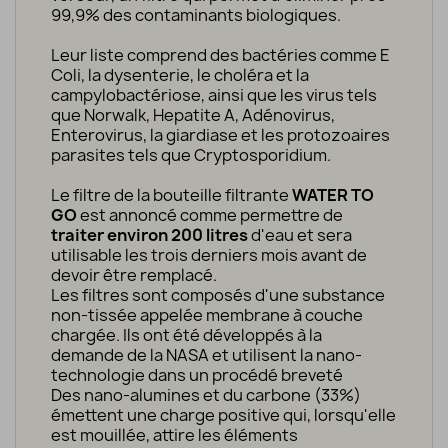
99,9% des
contaminants biologiques
.
Leur
liste comprend
des bactéries comme
E
Coli
,
la dysenterie
, le choléra
et la
campylobactériose
,
ainsi que les virus
tels
que
Norwalk, Hepatite A, Adénovirus,
Enterovirus,
la giardiase
et
les protozoaires
parasites tels que
Cryptosporidium
.
Le filtre de la
bouteille
filtrante
WATER TO
GO
est annoncé comme permettre de
traiter
environ 200
litres
d'eau
et sera
utilisable les trois
derniers mois
avant
de
devoir être remplacé.
Les filtres sont composés d'une substance
non-tissée appelée membrane à couche
chargée. Ils ont été développés à la
demande de la NASA et utilisent la nano-
technologie dans un procédé breveté
Des nano-alumines et du carbone (33%)
émettent une charge positive qui, lorsqu'elle
est mouillée, attire les éléments