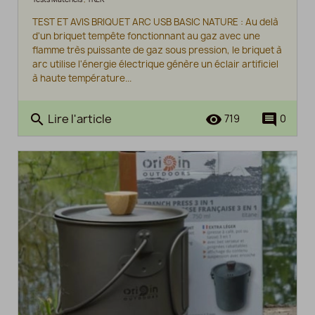
TEST ET AVIS BRIQUET ARC USB BASIC NATURE : Au delà
d'un briquet tempête fonctionnant au gaz avec une
flamme très puissante de gaz sous pression, le briquet à
arc utilise l'énergie électrique génère un éclair artificiel
à haute température...
Lire l'article
search
remove_red_eye
comment
719
0