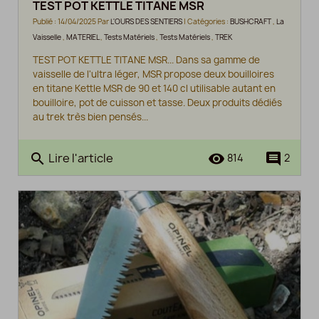
TEST POT KETTLE TITANE MSR
Publié : 14/04/2025 Par
L'OURS DES SENTIERS
| Catégories :
BUSHCRAFT
,
La
Vaisselle
,
MATERIEL
,
Tests Matériels
,
Tests Matériels
,
TREK
TEST POT KETTLE TITANE MSR... Dans sa gamme de
vaisselle de l'ultra léger, MSR propose deux bouilloires
en titane Kettle MSR de 90 et 140 cl utilisable autant en
bouilloire, pot de cuisson et tasse. Deux produits dédiés
au trek très bien pensés...
Lire l'article
search
remove_red_eye
comment
814
2