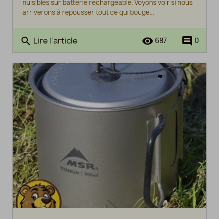
nuisibles sur batterie rechargeable. Voyons voir si nous
arriverons à repousser tout ce qui bouge...
Lire l'article
search
remove_red_eye
comment
687
0