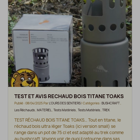
TEST ET AVIS RECHAUD BOIS TITANE TOAKS
Publié : 08/04/2025 Par
L'OURS DES SENTIERS
| Catégories :
BUSHCRAFT
,
Les Réchauds
,
MATERIEL
,
Tests Matériels
,
Tests Matériels
,
TREK
TEST RÉCHAUD BOIS TITANE TOAKS... Tout en titane, le
réchaud bois ultra léger Toaks (ici version small) se
range dans un pot de 75 cl et est adapté au trek comme
au bushcraft. Voyons voir de quoi il retourne dans sas