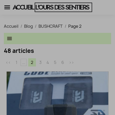
ACCUEIL
L'OURS DES SENTIERS
Accueil
Blog
BUSHCRAFT
Page 2
menu
48 articles
<<
1
...
2
3
4
5
6
>>