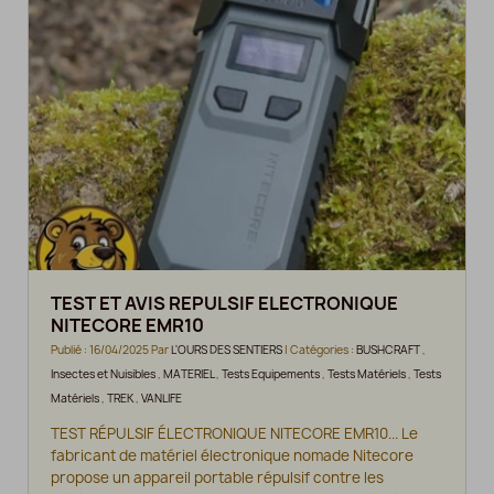
TEST ET AVIS REPULSIF ELECTRONIQUE
NITECORE EMR10
Publié : 16/04/2025 Par
L'OURS DES SENTIERS
| Catégories :
BUSHCRAFT
,
Insectes et Nuisibles
,
MATERIEL
,
Tests Equipements
,
Tests Matériels
,
Tests
Matériels
,
TREK
,
VANLIFE
TEST RÉPULSIF ÉLECTRONIQUE NITECORE EMR10... Le
fabricant de matériel électronique nomade Nitecore
propose un appareil portable répulsif contre les