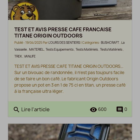
TEST ET AVIS PRESSE CAFE FRANCAISE
TITANE ORIGIN OUTDOORS
Publié : 19/04/2025 Par
L'OURS DES SENTIERS
| Catégories :
BUSHCRAFT
,
La
Vaisselle
,
MATERIEL
,
Tests Equipements
,
Tests Matériels
,
Tests Matériels
,
TREK
,
VANLIFE
TEST ET AVIS PRESSE CAFE TITANE ORIGIN OUTDOORS...
Sur un bivouac de randonnée, il n'est pas toujours facile
de se faire un bon café. Le fabricant Origin Outdoors
propose un pot en 3 en 1 de 75 cl en titan, un presse café
à la française ultra léger.
Lire l'article
search
remove_red_eye
comment
600
0