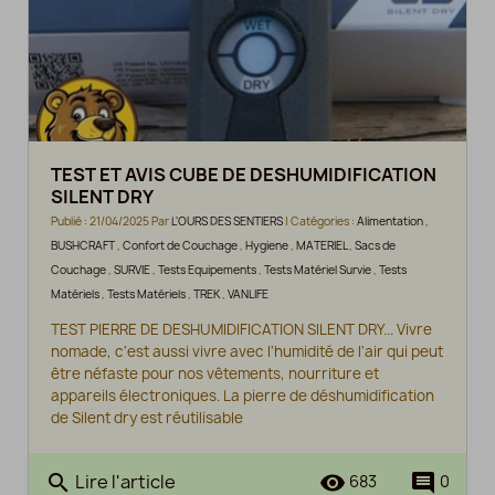
TEST ET AVIS CUBE DE DESHUMIDIFICATION
SILENT DRY
Publié : 21/04/2025 Par
L'OURS DES SENTIERS
| Catégories :
Alimentation
,
BUSHCRAFT
,
Confort de Couchage
,
Hygiene
,
MATERIEL
,
Sacs de
Couchage
,
SURVIE
,
Tests Equipements
,
Tests Matériel Survie
,
Tests
Matériels
,
Tests Matériels
,
TREK
,
VANLIFE
TEST PIERRE DE DESHUMIDIFICATION SILENT DRY... Vivre
nomade, c'est aussi vivre avec l'humidité de l'air qui peut
être néfaste pour nos vêtements, nourriture et
appareils électroniques. La pierre de déshumidification
de Silent dry est réutilisable
Lire l'article
search
remove_red_eye
comment
683
0