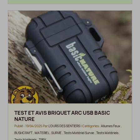
TEST ET AVIS BRIQUET ARC USB BASIC
NATURE
Publié : 19/04/2025 Par
L'OURS DES SENTIERS
| Catégories :
Allumes Feux
,
BUSHCRAFT
,
MATERIEL
,
SURVIE
,
Tests Matériel Survie
,
Tests Matériels
,
Tests Matériels
,
TREK