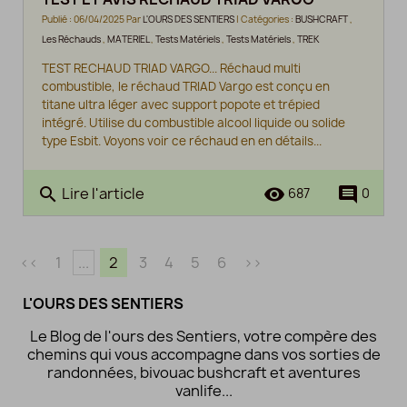
Publié : 06/04/2025 Par
L'OURS DES SENTIERS
| Catégories :
BUSHCRAFT
,
Les Réchauds
,
MATERIEL
,
Tests Matériels
,
Tests Matériels
,
TREK
TEST RECHAUD TRIAD VARGO... Réchaud multi
combustible, le réchaud TRIAD Vargo est conçu en
titane ultra léger avec support popote et trépied
intégré. Utilise du combustible alcool liquide ou solide
type Esbit. Voyons voir ce réchaud en en détails...
Lire l'article
search
remove_red_eye
comment
687
0
<<
1
...
2
3
4
5
6
>>
L'OURS DES SENTIERS
Le Blog de l'ours des Sentiers, votre compère des
chemins qui vous accompagne dans vos sorties de
randonnées, bivouac bushcraft et aventures
vanlife...