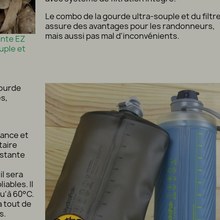
Le combo de la gourde ultra-souple et du filtr
assure des avantages pour les randonneurs,
mais aussi pas mal d'inconvénients.
ante EZ
uple et
gourde
s,
tance et
taire
istante
il sera
iables. Il
u'à 60°C.
a tout de
s.