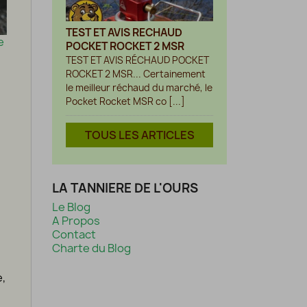
TEST ET AVIS RECHAUD
e
POCKET ROCKET 2 MSR
e
TEST ET AVIS RÉCHAUD POCKET
ROCKET 2 MSR... Certainement
le meilleur réchaud du marché, le
Pocket Rocket MSR co [...]
TOUS LES ARTICLES
LA TANNIERE DE L'OURS
Le Blog
A Propos
Contact
Charte du Blog
e,
n