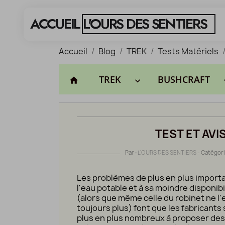
ACCUEIL
L'OURS DES SENTIERS
Accueil
Blog
TREK
Tests Matériels
TREK
BUSHCRAFT
home
keyboard_arrow_down
keyboa
TEST ET AV
Par :
L'OURS DES SENTIERS
- Catégori
Les problèmes de plus en plus importa
l'eau potable et à sa moindre disponibi
(alors que même celle du robinet ne l'
toujours plus) font que les fabricants
plus en plus nombreux à proposer des