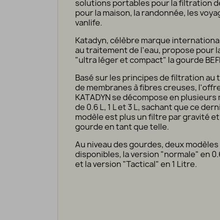
solutions portables pour la filtration d
pour la maison, la randonnée, les voyag
vanlife.
Katadyn, célèbre marque internationa
au traitement de l'eau, propose pour l
"ultra léger et compact" la gourde BE
Basé sur les principes de filtration au 
de membranes à fibres creuses, l'off
KATADYN se décompose en plusieurs
de 0.6 L, 1 L et 3 L, sachant que ce dern
modèle est plus un filtre par gravité e
gourde en tant que telle.
Au niveau des gourdes, deux modèles
disponibles, la version "normale" en 0.6
et la version "Tactical" en 1 Litre.