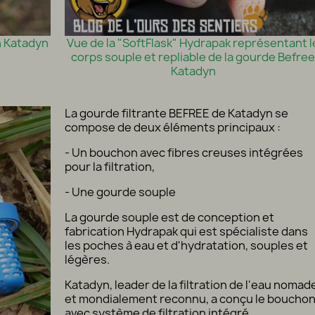
n Katadyn
Vue de la "SoftFlask" Hydrapak représentant l
corps souple et repliable de la gourde Befre
Katadyn
La gourde filtrante BEFREE de Katadyn se
compose de deux éléments principaux :
- Un bouchon avec fibres creuses intégrées
pour la filtration,
- Une gourde souple
La gourde souple est de conception et
fabrication Hydrapak qui est spécialiste dans
les poches à eau et d'hydratation, souples et
légères.
Katadyn, leader de la filtration de l'eau nomad
et mondialement reconnu, a conçu le boucho
avec système de filtration intégré.