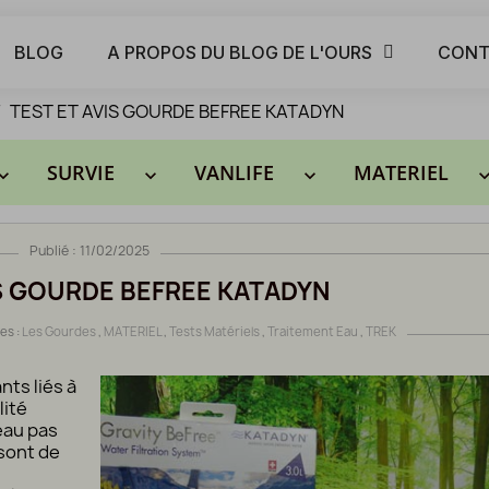
BLOG
A PROPOS DU BLOG DE L'OURS
CONT
TEST ET AVIS GOURDE BEFREE KATADYN
SURVIE
VANLIFE
MATERIEL
rd_arrow_down
keyboard_arrow_down
keyboard_arrow_down
keyboard_arro
Publié : 11/02/2025
IS GOURDE BEFREE KATADYN
es :
Les Gourdes
,
MATERIEL
,
Tests Matériels
,
Traitement Eau
,
TREK
nts liés à
lité
eau pas
 sont de