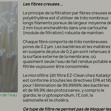
Les fibres creuses...
Le principe de la filtration par fibres creuses 
polyéthylène est d'utiliser de très nombreux
longs filaments poreux de largeur moyenne d
2 mm tous enchevêtrés dans une cartouche
(module de filtration) robuste de maintien.
Chaque fibre comporte de très nombreuses
pores de 0.2 µm. Les bactéries et les matières
en suspens de plus de 0,2 µm sont retenues à
la surface externe de la membrane, où
quasiment seule l'eau de fait rendue potable e
filtrée va pouvoir être consommée.
Le microfiltre (dit filtre EZ-Clean chez Katady
est conforme à toutes les directives EPA et N
pour l’élimination de 99,9999% des bactéries
et de 99,9% des protozoaires, y compris le
n de l'eau
giardia, le cryptosporidium, l’E.coli, la
salmonelle et le choléra.
Ce type de filtre ne permet pas de bloquer le