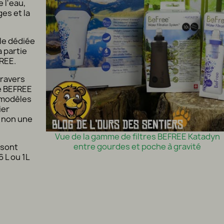
e l'eau,
es et la
le dédiée
a partie
FREE.
travers
re BEFREE
 modèles
ier
t non une
Vue de la gamme de filtres BEFREE Katadyn
entre gourdes et poche à gravité
 sont
 L ou 1L